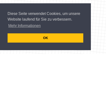
Diese Seite verwendet Cookies, um unsere
Website laufend für Sie zu verbessern.
Mehr Informationen
OK
Kontakt:
Martina Franceschini
T 05522/305-244
holzbau@wkv.at